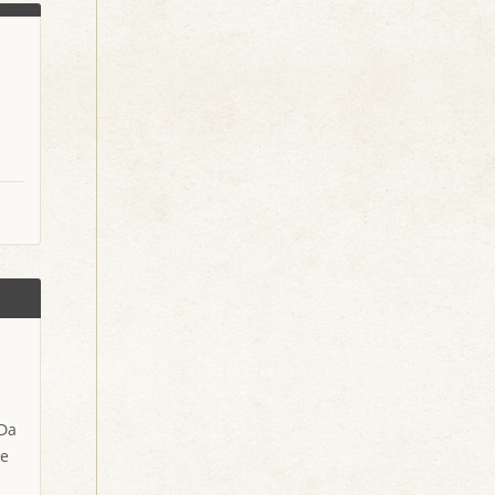
 Da
ie