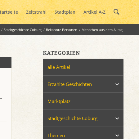
tartseite
Zeitstrahl
Stadtplan
Artikel A-Z
/
Stadtgeschichte Coburg
/
Bekannte Personen
/
Menschen aus dem Alltag
KATEGORIEN
alle Artikel
Erzählte Geschichten
“
Marktplatz
Stadtgeschichte Coburg
Themen