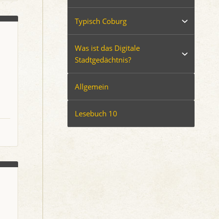
Typisch Coburg
Was ist das Digitale
Stadtgedächtnis?
Allgemein
Lesebuch 10