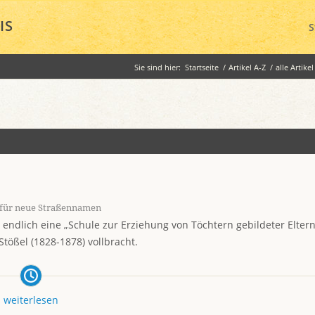
IS
S
Sie sind hier:
Startseite
/
Artikel A-Z
/
alle Artikel
 für neue Straßennamen
 endlich eine „Schule zur Erziehung von Töchtern gebildeter Eltern
tößel (1828-1878) vollbracht.
weiterlesen