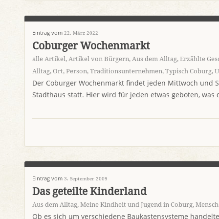
Eintrag vom
22. März 2022
Coburger Wochenmarkt
alle Artikel
,
Artikel von Bürgern
,
Aus dem Alltag
,
Erzählte Ges
Alltag
,
Ort
,
Person
,
Traditionsunternehmen
,
Typisch Coburg
,
U
Der Coburger Wochenmarkt findet jeden Mittwoch und S
Stadthaus statt. Hier wird für jeden etwas geboten, wa
Eintrag vom
3. September 2009
Das geteilte Kinderland
Aus dem Alltag
,
Meine Kindheit und Jugend in Coburg
,
Mensche
Ob es sich um verschiedene Baukastensysteme handelte