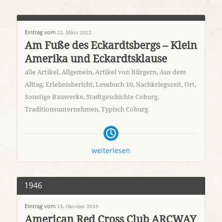
Eintrag vom
22. März 2022
Am Fuße des Eckardtsbergs – Klein
Amerika und Eckardtsklause
alle Artikel
,
Allgemein
,
Artikel von Bürgern
,
Aus dem
Alltag
,
Erlebnisbericht
,
Lesebuch 10
,
Nachkriegszeit
,
Ort
,
Sonstige Bauwerke
,
Stadtgeschichte Coburg
,
Traditionsunternehmen
,
Typisch Coburg
weiterlesen
1946
Eintrag vom
13. Oktober 2010
American Red Cross Club ARCWAY