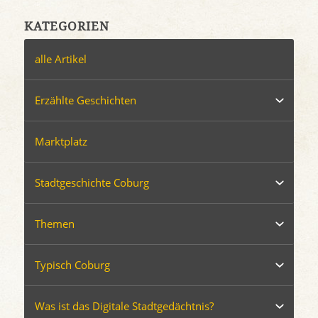
KATEGORIEN
alle Artikel
Erzählte Geschichten
Marktplatz
Stadtgeschichte Coburg
Themen
Typisch Coburg
Was ist das Digitale Stadtgedächtnis?