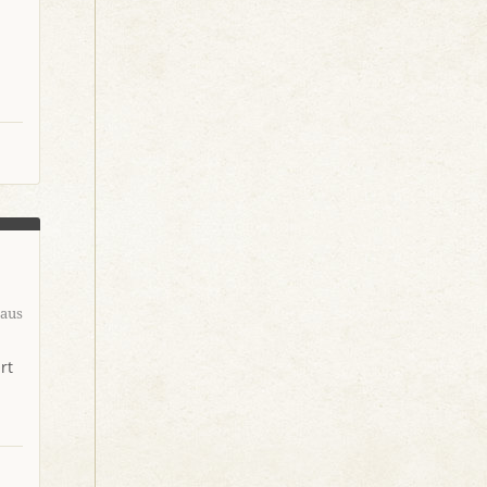
aus
rt