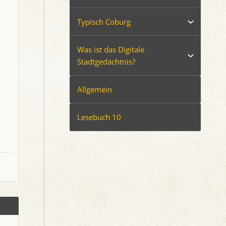
Typisch Coburg
Was ist das Digitale
Stadtgedächtnis?
Allgemein
Lesebuch 10