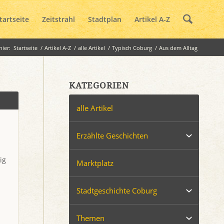
tartseite
Zeitstrahl
Stadtplan
Artikel A-Z
hier:
Startseite
/
Artikel A-Z
/
alle Artikel
/
Typisch Coburg
/
Aus dem Alltag
KATEGORIEN
alle Artikel
Erzählte Geschichten
ig
Marktplatz
Stadtgeschichte Coburg
Themen