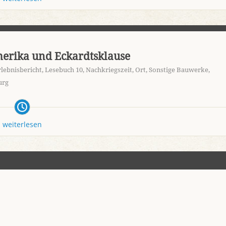
merika und Eckardtsklause
rlebnisbericht
,
Lesebuch 10
,
Nachkriegszeit
,
Ort
,
Sonstige Bauwerke
,
urg
weiterlesen