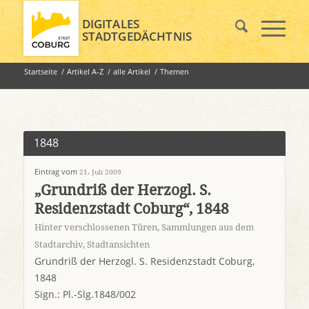
DIGITALES
STADTGEDÄCHTNIS
Startseite
/
Artikel A-Z
/
alle Artikel
/
Themen
1848
Eintrag vom
21. Juli 2009
„Grundriß der Herzogl. S.
Residenzstadt Coburg“, 1848
Hinter verschlossenen Türen
,
Sammlungen aus dem
Stadtarchiv
,
Stadtansichten
Grundriß der Herzogl. S. Residenzstadt Coburg,
1848
Sign.: Pl.-Slg.1848/002