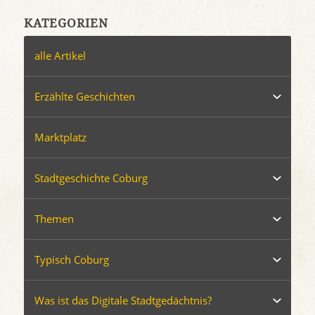
KATEGORIEN
alle Artikel
Erzählte Geschichten
Marktplatz
Stadtgeschichte Coburg
Themen
Typisch Coburg
Was ist das Digitale Stadtgedächtnis?