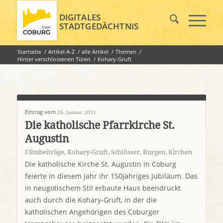
DIGITALES
STADTGEDÄCHTNIS
Startseite
/
Artikel A-Z
/
alle Artikel
/
Themen
/
Hinter verschlossenen Türen
/
Kohary-Gruft
Eintrag vom
26. Januar 2011
Die katholische Pfarrkirche St.
Augustin
Filmbeiträge
,
Kohary-Gruft
,
Schlösser, Burgen, Kirchen
Die katholische Kirche St. Augustin in Coburg
feierte in diesem Jahr ihr 150jähriges Jubiläum. Das
in neugotischem Stil erbaute Haus beendruckt
auch durch die Kohary-Gruft, in der die
katholischen Angehörigen des Coburger