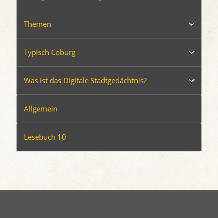
Themen
Typisch Coburg
Was ist das Digitale Stadtgedächtnis?
Allgemein
Lesebuch 10