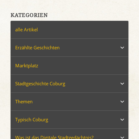
KATEGORIEN
alle Artikel
Erzählte Geschichten
Marktplatz
Stadtgeschichte Coburg
Themen
Typisch Coburg
Was ist das Digitale Stadtgedächtnis?