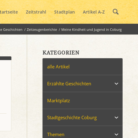
tartseite
Zeitstrahl
Stadtplan
Artikel A-Z
te Geschichten
/
Zeitzeugenberichte
/
Meine Kindheit und Jugend in Coburg
KATEGORIEN
alle Artikel
Erzählte Geschichten
Marktplatz
Stadtgeschichte Coburg
Themen