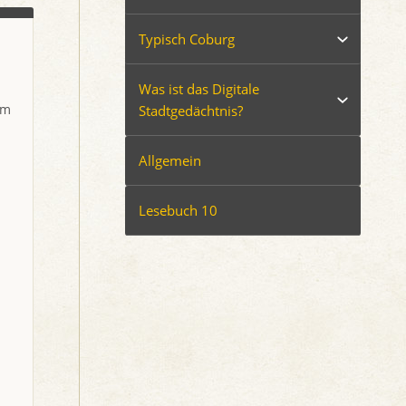
Typisch Coburg
Was ist das Digitale
im
Stadtgedächtnis?
Allgemein
Lesebuch 10