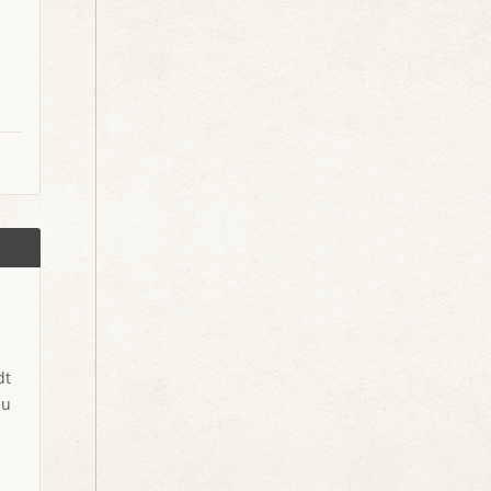
dt
zu