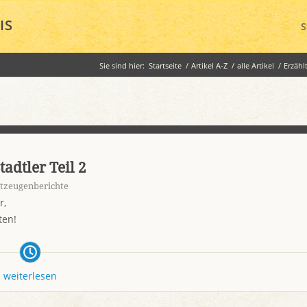
IS
S
Sie sind hier:
Startseite
/
Artikel A-Z
/
alle Artikel
/
Erzähl
tadtler Teil 2
itzeugenberichte
r,
ten!
weiterlesen