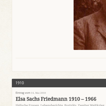
1910
Eintrag vom
14. Mai 2010
Elsa Sachs Friedmann 1910 – 1966
Jüdische Frauen
,
Lebensberichte
,
Porträts
,
Zweiter Weltkrieg