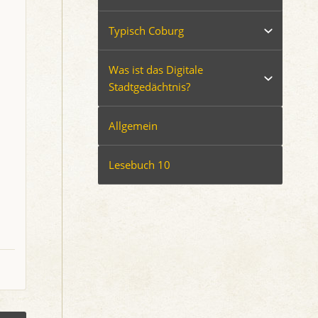
Typisch Coburg
Was ist das Digitale
Stadtgedächtnis?
Allgemein
Lesebuch 10