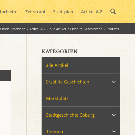
tartseite
Zeitstrahl
Stadtplan
Artikel A-Z
d hier:
Startseite
/
Artikel A-Z
/
alle Artikel
/
Erzählte Geschichten
/
Porträts
KATEGORIEN
alle Artikel
Erzählte Geschichten
Marktplatz
Stadtgeschichte Coburg
Themen