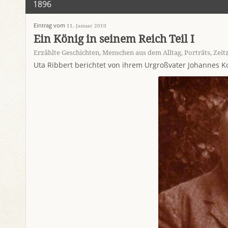
1896
Eintrag vom
11. Januar 2010
Ein König in seinem Reich Teil I
Erzählte Geschichten
,
Menschen aus dem Alltag
,
Porträts
,
Zeit
Uta Ribbert berichtet von ihrem Urgroßvater Johannes K