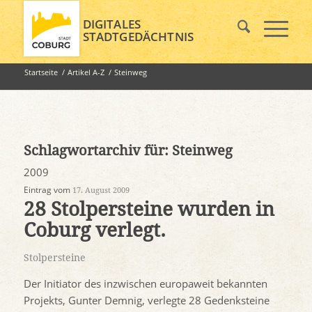
DIGITALES
STADTGEDÄCHTNIS
Startseite
/
Artikel A-Z
/
Steinweg
Schlagwortarchiv für:
Steinweg
2009
Eintrag vom
17. August 2009
28 Stolpersteine wurden in
Coburg verlegt.
Stolpersteine
Der Initiator des inzwischen europaweit bekannten
Projekts, Gunter Demnig, verlegte 28 Gedenksteine