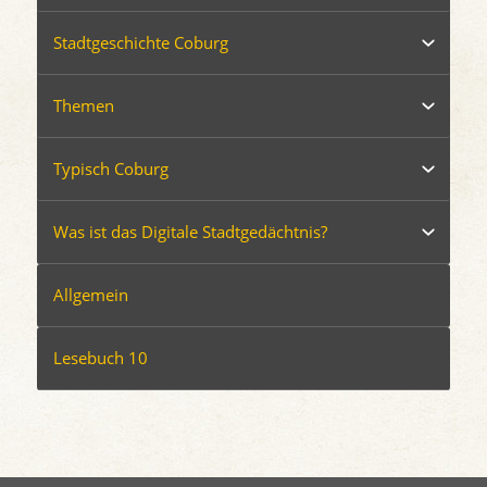
Stadtgeschichte Coburg
Themen
Typisch Coburg
Was ist das Digitale Stadtgedächtnis?
Allgemein
Lesebuch 10