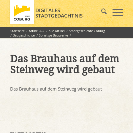
DIGITALES
STADTGEDÄCHTNIS
Startseite
/
Artikel A-Z
/
alle Artikel
/
Stadtgeschichte Coburg
/
Baugeschichte
/
Sonstige Bauwerke
/
Das Brauhaus auf dem Steinweg wird gebaut
Das Brauhaus auf dem
Steinweg wird gebaut
Das Brauhaus auf dem Steinweg wird gebaut