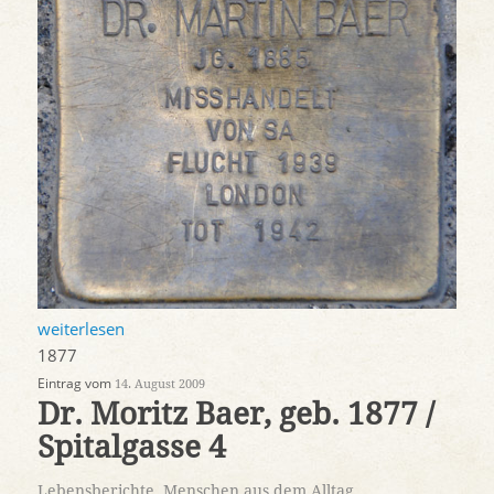
weiterlesen
1877
Eintrag vom
14. August 2009
Dr. Moritz Baer, geb. 1877 /
Spitalgasse 4
Lebensberichte
,
Menschen aus dem Alltag
,