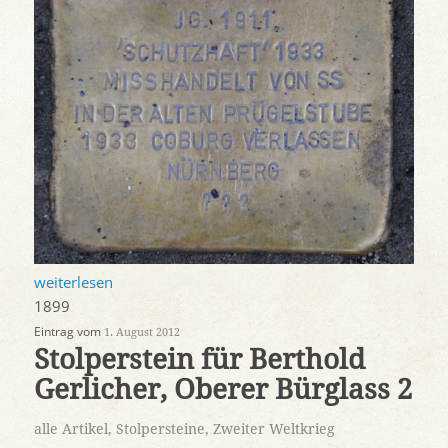
weiterlesen
1899
Eintrag vom
1. August 2012
Stolperstein für Berthold
Gerlicher, Oberer Bürglass 2
alle Artikel
,
Stolpersteine
,
Zweiter Weltkrieg