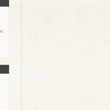
et.
r