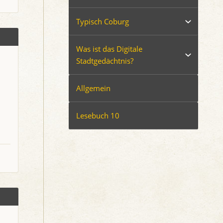
Typisch Coburg
Was ist das Digitale
Stadtgedächtnis?
Allgemein
Lesebuch 10