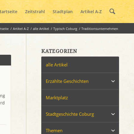
tartseite
Zeitstrahl
Stadtplan
Artikel A-Z
rtseite
/
Artikel A-Z
/
alle Artikel
/
Typisch Coburg
/
Traditionsunternehmen
KATEGORIEN
alle Artikel
Erzählte Geschichten
ung
Marktplatz
ard
Stadtgeschichte Coburg
Themen