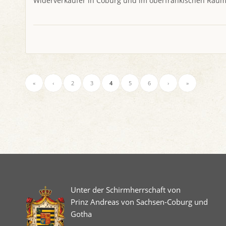
Widerverkäufer in Coburg und im oberfränkischen Raum
«
‹
2
3
4
5
6
›
»
Unter der Schirmherrschaft von
Prinz Andreas von Sachsen-Coburg und
Gotha