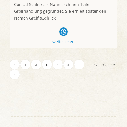
Conrad Schlick als Nähmaschinen-Teile-
Großhandlung gegründet. Sie erhielt später den
Namen Greif &Schlick.
weiterlesen
‹
1
2
3
4
5
›
Seite 3 von 32
»