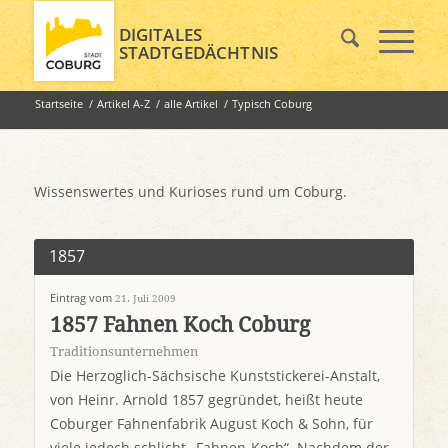
DIGITALES
STADTGEDÄCHTNIS
Startseite
/
Artikel A-Z
/
alle Artikel
/
Typisch Coburg
Wissenswertes und Kurioses rund um Coburg.
1857
Eintrag vom
21. Juli 2009
1857 Fahnen Koch Coburg
Traditionsunternehmen
Die Herzoglich-Sächsische Kunststickerei-Anstalt,
von Heinr. Arnold 1857 gegründet, heißt heute
Coburger Fahnenfabrik August Koch & Sohn, für
viele jedoch schlicht „Fahnen-Koch“. Nachdem der