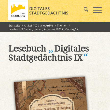
DIGITALES
STADTGEDÄCHTNIS
Startseite
/
Artikel A-Z
/
alle Artikel
/
Themen
/
Lesebuch 9 "Leben, Lieben, Arbeiten 1920 in Coburg"
/
Lesebuch „Digitales Stadtgedächtnis IX“
„
Lesebuch
Digitales
“
Stadtgedächtnis IX