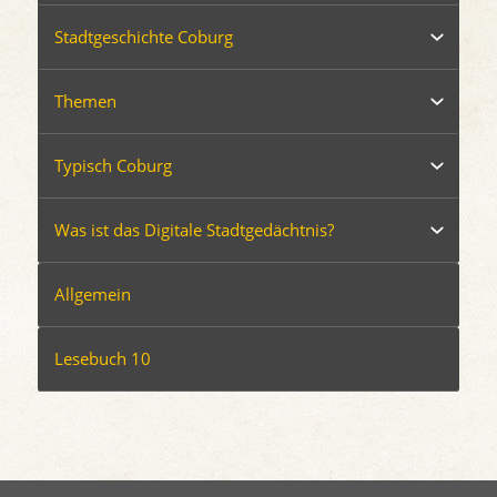
Stadtgeschichte Coburg
Themen
Typisch Coburg
Was ist das Digitale Stadtgedächtnis?
Allgemein
Lesebuch 10