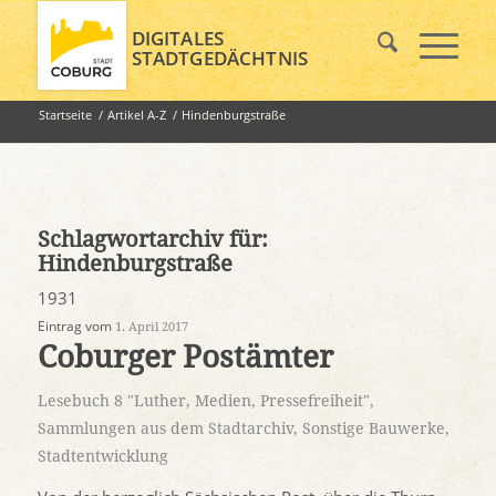
DIGITALES
STADTGEDÄCHTNIS
Startseite
/
Artikel A-Z
/
Hindenburgstraße
Schlagwortarchiv für:
Hindenburgstraße
1931
Eintrag vom
1. April 2017
Coburger Postämter
Lesebuch 8 "Luther, Medien, Pressefreiheit"
,
Sammlungen aus dem Stadtarchiv
,
Sonstige Bauwerke
,
Stadtentwicklung