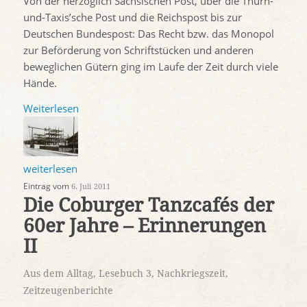
Von der herzoglich Sächsischen Post, über die Thurn-
und-Taxis’sche Post und die Reichspost bis zur
Deutschen Bundespost: Das Recht bzw. das Monopol
zur Beförderung von Schriftstücken und anderen
beweglichen Gütern ging im Laufe der Zeit durch viele
Hände.
Weiterlesen
weiterlesen
Eintrag vom
6. Juli 2011
Die Coburger Tanzcafés der
60er Jahre – Erinnerungen
II
Aus dem Alltag
,
Lesebuch 3
,
Nachkriegszeit
,
Zeitzeugenberichte