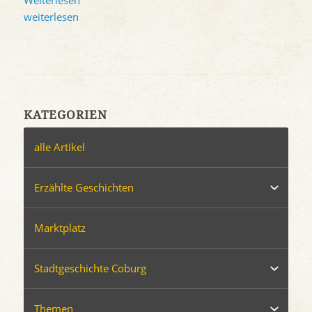
Weiterlesen
weiterlesen
KATEGORIEN
alle Artikel
Erzählte Geschichten
Marktplatz
Stadtgeschichte Coburg
Themen