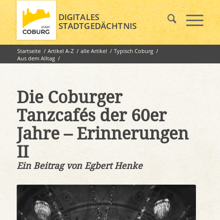
DIGITALES
STADTGEDÄCHTNIS
Startseite
/
Artikel A-Z
/
alle Artikel
/
Typisch Coburg
/
Aus dem Alltag
/
Die Coburger Tanzcafés der 60er Jahre – Erinnerungen II
Die Coburger
Tanzcafés der 60er
Jahre – Erinnerungen
II
Ein Beitrag von Egbert Henke