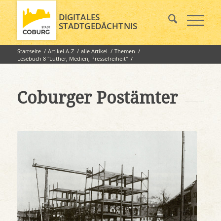
DIGITALES
STADTGEDÄCHTNIS
Startseite
/
Artikel A-Z
/
alle Artikel
/
Themen
/
Lesebuch 8 "Luther, Medien, Pressefreiheit"
/
Coburger Postämter
Coburger Postämter