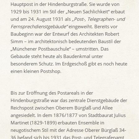
Hauptpost in der Hindenburgstraße. Sie wurde von
1929 bis 1931 im Stil der „Neuen Sachlichkeit“ erbaut
und am 24. August 1931 als
„Post-, Telegraphen- und
Fernsprechdienstgebäude“
eingeweiht. Bereits vor
Baubeginn war der Entwurf des Architekten Robert
Simm – im architektonisch bedeutenden Baustil der
„Münchener Postbauschule“ – umstritten. Das
Gebäude steht heute als Baudenkmal unter
besonderem Schutz. Im Erdgeschoß gibt es noch heute
einen kleinen Postshop.
Bis zur Eröffnung des Postareals in der
Hindenburgstraße war das zentrale Dienstgebäude der
Reichspost zwischen Oberem Bürglaß und Allee
angesiedelt. In dem 1876/1877 von Stadtbaurat Julius
Martinet (1829-1899) erbauten Ensemble in
neugotischem Stil mit der Adresse Oberer Bürglaß 34-
36 befand sich bis 1931 das Post- und Telegrafenamt