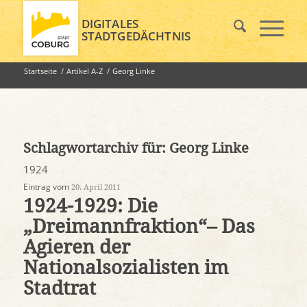
DIGITALES
STADTGEDÄCHTNIS
Startseite
/
Artikel A-Z
/
Georg Linke
Schlagwortarchiv für:
Georg Linke
1924
Eintrag vom
20. April 2011
1924-1929: Die
„Dreimannfraktion“– Das
Agieren der
Nationalsozialisten im
Stadtrat