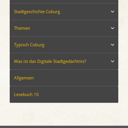
Stadtgeschichte Coburg
Themen
Typisch Coburg
Was ist das Digitale Stadtgedächtnis?
Allgemein
Lesebuch 10