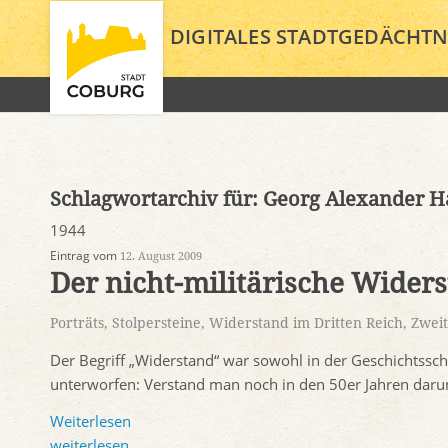
DIGITALES STADTGEDÄCHTN
Schlagwortarchiv für:
Georg Alexander H
1944
Eintrag vom
12. August 2009
Der nicht-militärische Wider
Porträts
,
Stolpersteine
,
Widerstand im Dritten Reich
,
Zweit
Der Begriff „Widerstand“ war sowohl in der Geschichtssc
unterworfen: Verstand man noch in den 50er Jahren darunt
Weiterlesen
weiterlesen