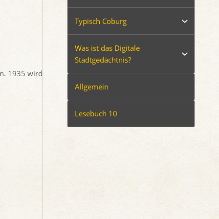
Typisch Coburg
Was ist das Digitale
Stadtgedächtnis?
in. 1935 wird
Allgemein
Lesebuch 10