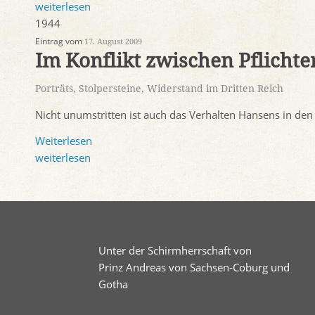
weiterlesen
1944
Eintrag vom
17. August 2009
Im Konflikt zwischen Pflichte
Porträts
,
Stolpersteine
,
Widerstand im Dritten Reich
Nicht unumstritten ist auch das Verhalten Hansens in den 
Weiterlesen
weiterlesen
Unter der Schirmherrschaft von
Prinz Andreas von Sachsen-Coburg und
Gotha