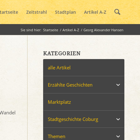
tartseite
Zeitstrahl
Stadtplan
Artikel A-Z
Sie sind hier:
Startseite
/
Artikel A-Z
/
Georg Alexander Hansen
KATEGORIEN
alle Artikel
Erzählte Geschichten
Marktplatz
m Wandel
Stadtgeschichte Coburg
Themen