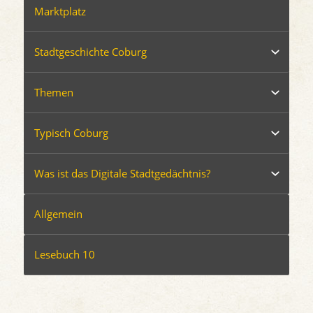
Marktplatz
Stadtgeschichte Coburg
Themen
Typisch Coburg
Was ist das Digitale Stadtgedächtnis?
Allgemein
Lesebuch 10