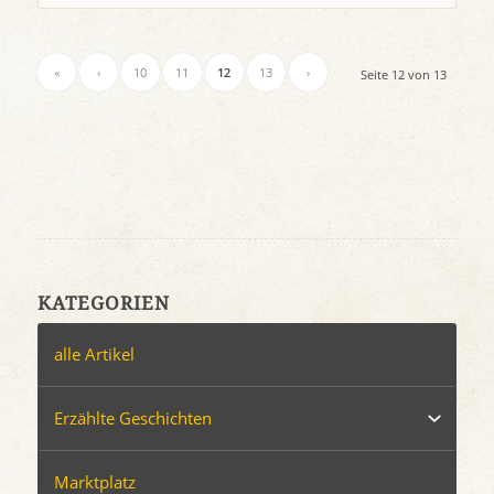
«
‹
10
11
12
13
›
Seite 12 von 13
KATEGORIEN
alle Artikel
Erzählte Geschichten
Marktplatz