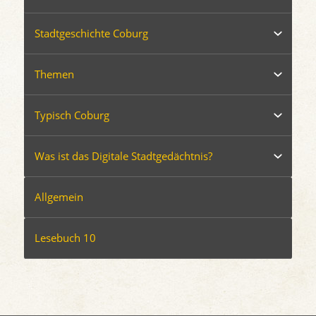
Stadtgeschichte Coburg
Themen
Typisch Coburg
Was ist das Digitale Stadtgedächtnis?
Allgemein
Lesebuch 10