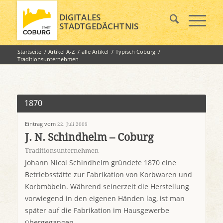
DIGITALES
STADTGEDÄCHTNIS
Startseite
/
Artikel A-Z
/
alle Artikel
/
Typisch Coburg
/
Traditionsunternehmen
1870
Eintrag vom
22. Juli 2009
J. N. Schindhelm – Coburg
Traditionsunternehmen
Johann Nicol Schindhelm gründete 1870 eine
Betriebsstätte zur Fabrikation von Korbwaren und
Korbmöbeln. Während seinerzeit die Herstellung
vorwiegend in den eigenen Händen lag, ist man
später auf die Fabrikation im Hausgewerbe
übergegangen.