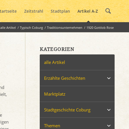
tartseite
Zeitstrahl
Stadtplan
Artikel A-Z
alle Artikel
/
Typisch Coburg
/
Traditionsunternehmen
/
1920 Gottlob Rose
KATEGORIEN
alle Artikel
Erzählte Geschichten
ind
Marktplatz
elt,
Stadtgeschichte Coburg
ne
rigen
Themen
einer