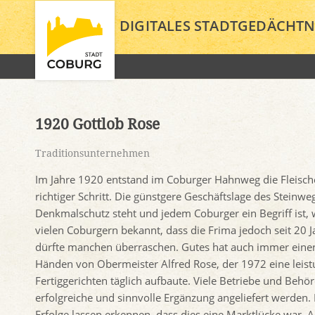
DIGITALES STADTGEDÄCHTN
1920 Gottlob Rose
Traditionsunternehmen
Im Jahre 1920 entstand im Coburger Hahnweg die Fleisch
richtiger Schritt. Die günstgere Geschäftslage des Steinw
Denkmalschutz steht und jedem Coburger ein Begriff ist, w
vielen Coburgern bekannt, dass die Frima jedoch seit 20 
dürfte manchen überraschen. Gutes hat auch immer einen g
Händen von Obermeister Alfred Rose, der 1972 eine leist
Fertiggerichten täglich aufbaute. Viele Betriebe und Behö
erfolgreiche und sinnvolle Ergänzung angeliefert werden.
Erfolge lassen erkennen, dass dies eine Marktlücke war. 