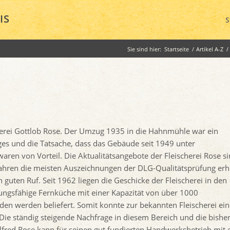
IS
S
Sie sind hier:
Startseite
/
Artikel A-Z
/
erei Gottlob Rose. Der Umzug 1935 in die Hahnmühle war ein
eges und die Tatsache, dass das Gebäude seit 1949 unter
aren von Vorteil. Die Aktualitätsangebote der Fleischerei Rose s
Jahren die meisten Auszeichnungen der DLG-Qualitätsprüfung erhi
uten Ruf. Seit 1962 liegen die Geschicke der Fleischerei in den
ungsfähige Fernküche mit einer Kapazität von über 1000
rden werden beliefert. Somit konnte zur bekannten Fleischerei ei
 Die ständig steigende Nachfrage in diesem Bereich und die bishe
Alfred Rose kann für seinen gut fundierten Handwerksbetrieb mit 