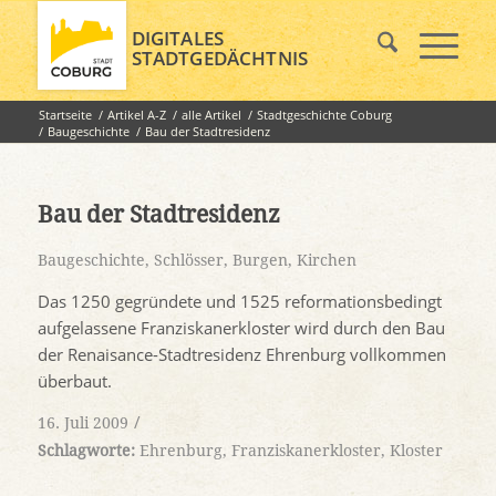
DIGITALES
STADTGEDÄCHTNIS
Startseite
/
Artikel A-Z
/
alle Artikel
/
Stadtgeschichte Coburg
/
Baugeschichte
/
Bau der Stadtresidenz
Bau der Stadtresidenz
Baugeschichte
,
Schlösser, Burgen, Kirchen
Das 1250 gegründete und 1525 reformationsbedingt
aufgelassene Franziskanerkloster wird durch den Bau
der Renaisance-Stadtresidenz Ehrenburg vollkommen
überbaut.
/
16. Juli 2009
Schlagworte:
Ehrenburg
,
Franziskanerkloster
,
Kloster