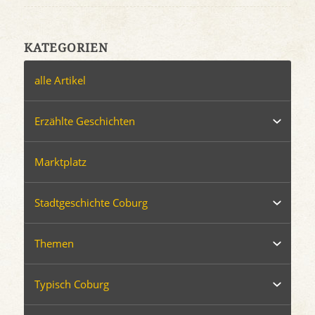
KATEGORIEN
alle Artikel
Erzählte Geschichten
Marktplatz
Stadtgeschichte Coburg
Themen
Typisch Coburg