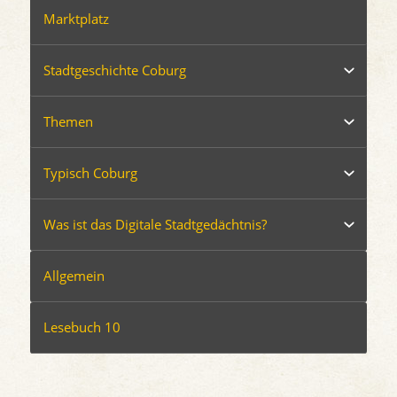
Marktplatz
Stadtgeschichte Coburg
Themen
Typisch Coburg
Was ist das Digitale Stadtgedächtnis?
Allgemein
Lesebuch 10