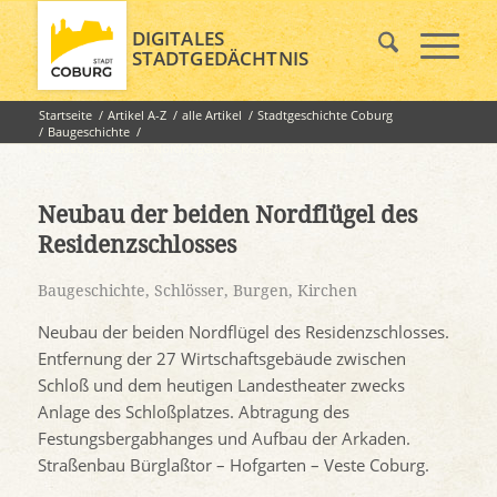
DIGITALES
STADTGEDÄCHTNIS
Startseite
/
Artikel A-Z
/
alle Artikel
/
Stadtgeschichte Coburg
/
Baugeschichte
/
Neubau der beiden Nordflügel des Residenzschlosses
Neubau der beiden Nordflügel des
Residenzschlosses
Baugeschichte
,
Schlösser, Burgen, Kirchen
Neubau der beiden Nordflügel des Residenzschlosses.
Entfernung der 27 Wirtschaftsgebäude zwischen
Schloß und dem heutigen Landestheater zwecks
Anlage des Schloßplatzes. Abtragung des
Festungsbergabhanges und Aufbau der Arkaden.
Straßenbau Bürglaßtor – Hofgarten – Veste Coburg.