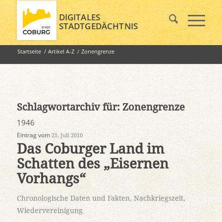
DIGITALES
STADTGEDÄCHTNIS
Startseite
/
Artikel A-Z
/
Zonengrenze
Schlagwortarchiv für:
Zonengrenze
1946
Eintrag vom
21. Juli 2010
Das Coburger Land im
Schatten des „Eisernen
Vorhangs“
Chronologische Daten und Fakten
,
Nachkriegszeit
,
Wiedervereinigung