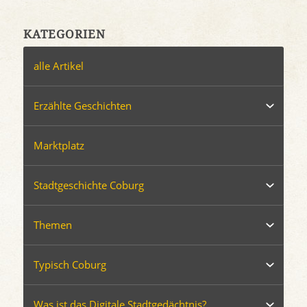
KATEGORIEN
alle Artikel
Erzählte Geschichten
Marktplatz
Stadtgeschichte Coburg
Themen
Typisch Coburg
Was ist das Digitale Stadtgedächtnis?