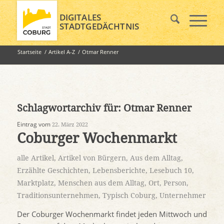
DIGITALES
STADTGEDÄCHTNIS
Startseite
/
Artikel A-Z
/
Otmar Renner
Schlagwortarchiv für:
Otmar Renner
Eintrag vom
22. März 2022
Coburger Wochenmarkt
alle Artikel
,
Artikel von Bürgern
,
Aus dem Alltag
,
Erzählte Geschichten
,
Lebensberichte
,
Lesebuch 10
,
Marktplatz
,
Menschen aus dem Alltag
,
Ort
,
Person
,
Traditionsunternehmen
,
Typisch Coburg
,
Unternehmer
Der Coburger Wochenmarkt findet jeden Mittwoch und