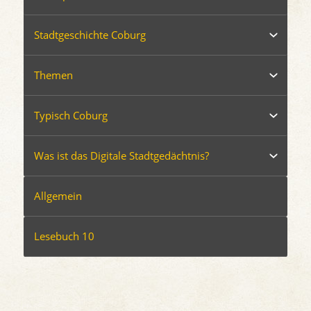
Stadtgeschichte Coburg
Themen
Typisch Coburg
Was ist das Digitale Stadtgedächtnis?
Allgemein
Lesebuch 10