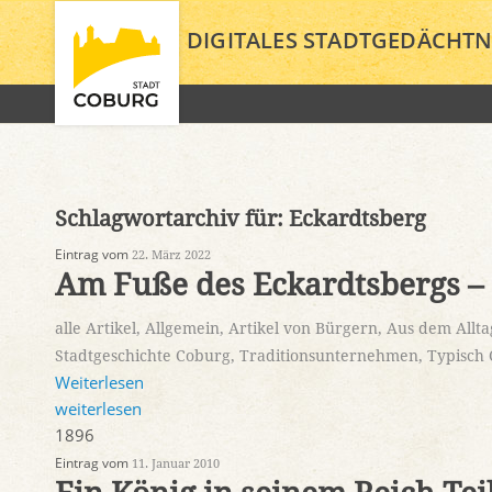
DIGITALES STADTGEDÄCHTN
Schlagwortarchiv für:
Eckardtsberg
Eintrag vom
22. März 2022
Am Fuße des Eckardtsbergs –
alle Artikel
,
Allgemein
,
Artikel von Bürgern
,
Aus dem Allta
Stadtgeschichte Coburg
,
Traditionsunternehmen
,
Typisch
Weiterlesen
weiterlesen
1896
Eintrag vom
11. Januar 2010