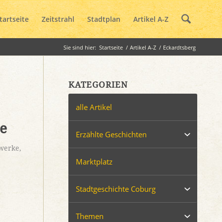
tartseite
Zeitstrahl
Stadtplan
Artikel A-Z
Sie sind hier:
Startseite
/
Artikel A-Z
/
Eckardtsberg
KATEGORIEN
alle Artikel
e
Erzählte Geschichten
uwerke
,
Marktplatz
Stadtgeschichte Coburg
Themen