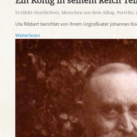
Ein König in seinem Reich Teil
Erzählte Geschichten
,
Menschen aus dem Alltag
,
Porträts
,
Uta Ribbert berichtet von ihrem Urgroßvater Johannes K
Weiterlesen