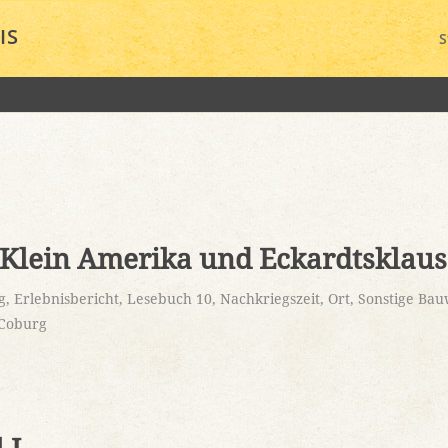
IS
S
 Klein Amerika und Eckardtsklaus
g
,
Erlebnisbericht
,
Lesebuch 10
,
Nachkriegszeit
,
Ort
,
Sonstige Ba
 Coburg