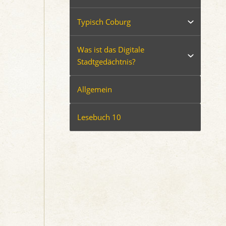
Typisch Coburg
Was ist das Digitale
Stadtgedächtnis?
Allgemein
Lesebuch 10