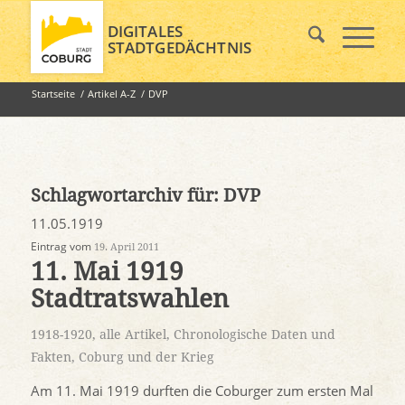
DIGITALES
STADTGEDÄCHTNIS
Startseite
/
Artikel A-Z
/
DVP
Schlagwortarchiv für:
DVP
11.05.1919
Eintrag vom
19. April 2011
11. Mai 1919
Stadtratswahlen
1918-1920
,
alle Artikel
,
Chronologische Daten und
Fakten
,
Coburg und der Krieg
Am 11. Mai 1919 durften die Coburger zum ersten Mal