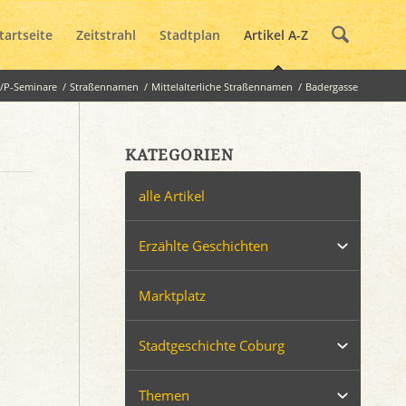
tartseite
Zeitstrahl
Stadtplan
Artikel A-Z
e/P-Seminare
/
Straßennamen
/
Mittelalterliche Straßennamen
/
Badergasse
KATEGORIEN
alle Artikel
Erzählte Geschichten
Marktplatz
Stadtgeschichte Coburg
Themen