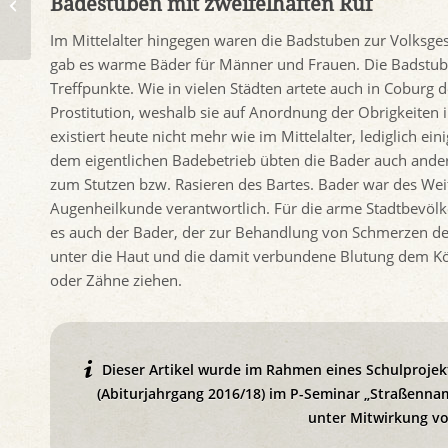
Badestuben mit zweifelhaften Ruf
Geschichte der
Casiopeia
Im Mittelalter hingegen waren die Badstuben zur Volksge
gab es warme Bäder für Männer und Frauen. Die Badstube
Treffpunkte. Wie in vielen Städten artete auch in Cobur
Prostitution, weshalb sie auf Anordnung der Obrigkeiten 
existiert heute nicht mehr wie im Mittelalter, lediglich e
dem eigentlichen Badebetrieb übten die Bader auch andere
zum Stutzen bzw. Rasieren des Bartes. Bader war des Wei
Augenheilkunde verantwortlich. Für die arme Stadtbevölke
es auch der Bader, der zur Behandlung von Schmerzen den
unter die Haut und die damit verbundene Blutung dem Kör
oder Zähne ziehen.
Dieser Artikel wurde im Rahmen eines Schulproje
(Abiturjahrgang 2016/18) im P-Seminar „Straßenna
unter Mitwirkung vo