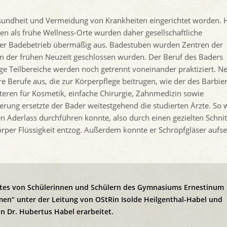
sundheit und Vermeidung von Krankheiten eingerichtet worden. 
n als frühe Wellness-Orte wurden daher gesellschaftliche
g der Badebetrieb übermäßig aus. Badestuben wurden Zentren der
in der frühen Neuzeit geschlossen wurden. Der Beruf des Baders
inige Teilbereiche werden noch getrennt voneinander praktiziert. N
 Berufe aus, die zur Körperpflege beitrugen, wie der des Barbie
teren für Kosmetik, einfache Chirurgie, Zahnmedizin sowie
rung ersetzte der Bader weitestgehend die studierten Ärzte. So 
 Aderlass durchführen konnte, also durch einen gezielten Schnit
per Flüssigkeit entzog. Außerdem konnte er Schröpfgläser aufs
ktes von Schülerinnen und Schülern des Gymnasiums Ernestinum
men“ unter der Leitung von OStRin Isolde Heilgenthal-Habel und
n Dr. Hubertus Habel erarbeitet.