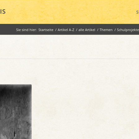
IS
S
Sie sind hier:
Startseite
/
Artikel A-Z
/
alle Artikel
/
Themen
/
Schulprojekt