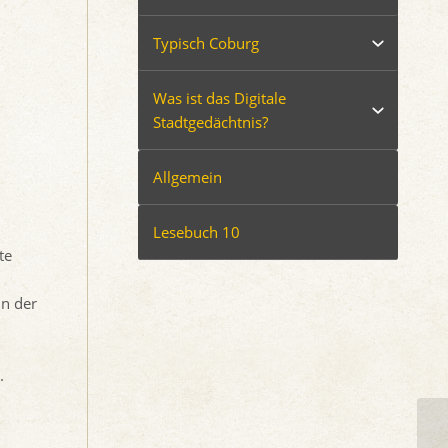
Typisch Coburg
Was ist das Digitale
Stadtgedächtnis?
Allgemein
Lesebuch 10
te
In der
.