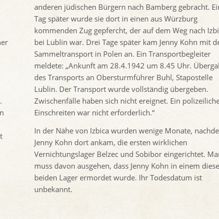
anderen jüdischen Bürgern nach Bamberg gebracht. E
Tag später wurde sie dort in einen aus Würzburg
kommenden Zug gepfercht, der auf dem Weg nach Izbi
her
bei Lublin war. Drei Tage später kam Jenny Kohn mit 
Sammeltransport in Polen an. Ein Transportbegleiter
meldete: „Ankunft am 28.4.1942 um 8.45 Uhr. Überga
des Transports an Obersturmführer Buhl, Stapostelle
Lublin. Der Transport wurde vollständig übergeben.
.
Zwischenfälle haben sich nicht ereignet. Ein polizeilich
en
Einschreiten war nicht erforderlich.“
In der Nähe von Izbica wurden wenige Monate, nachd
t
Jenny Kohn dort ankam, die ersten wirklichen
Vernichtungslager Belzec und Sobibor eingerichtet. Ma
muss davon ausgehen, dass Jenny Kohn in einem diese
beiden Lager ermordet wurde. Ihr Todesdatum ist
unbekannt.