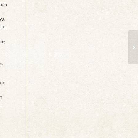
inen
ca
dem
be
es
em
n
r