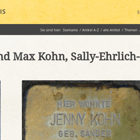
IS
S
Sie sind hier:
Startseite
/
Artikel A-Z
/
alle Artikel
/
Themen
nd Max Kohn, Sally-Ehrlich-