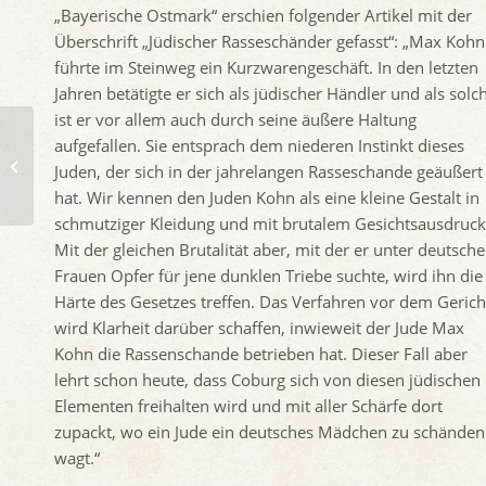
„Bayerische Ostmark“ erschien folgender Artikel mit der
Überschrift „Jüdischer Rasseschänder gefasst“: „Max Kohn
führte im Steinweg ein Kurzwarengeschäft. In den letzten
Jahren betätigte er sich als jüdischer Händler und als solc
ist er vor allem auch durch seine äußere Haltung
Stolperstein für
aufgefallen. Sie entsprach dem niederen Instinkt dieses
Hermann und Max
Juden, der sich in der jahrelangen Rasseschande geäußert
Ehrlich, Sally-Ehrlich-
hat. Wir kennen den Juden Kohn als eine kleine Gestalt in
Straße 10
schmutziger Kleidung und mit brutalem Gesichtsausdruck
Mit der gleichen Brutalität aber, mit der er unter deutsch
Frauen Opfer für jene dunklen Triebe suchte, wird ihn die
Härte des Gesetzes treffen. Das Verfahren vor dem Gerich
wird Klarheit darüber schaffen, inwieweit der Jude Max
Kohn die Rassenschande betrieben hat. Dieser Fall aber
lehrt schon heute, dass Coburg sich von diesen jüdischen
Elementen freihalten wird und mit aller Schärfe dort
zupackt, wo ein Jude ein deutsches Mädchen zu schänden
wagt.“