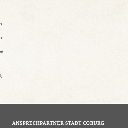
m
en
en
be
t,
ANSPRECHPARTNER STADT COBURG