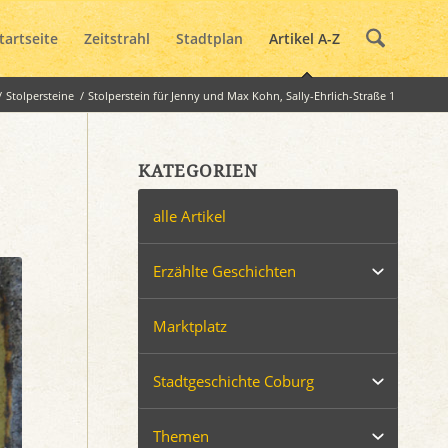
tartseite
Zeitstrahl
Stadtplan
Artikel A-Z
/
Stolpersteine
/
Stolperstein für Jenny und Max Kohn, Sally-Ehrlich-Straße 1
KATEGORIEN
alle Artikel
Erzählte Geschichten
Marktplatz
Stadtgeschichte Coburg
Themen