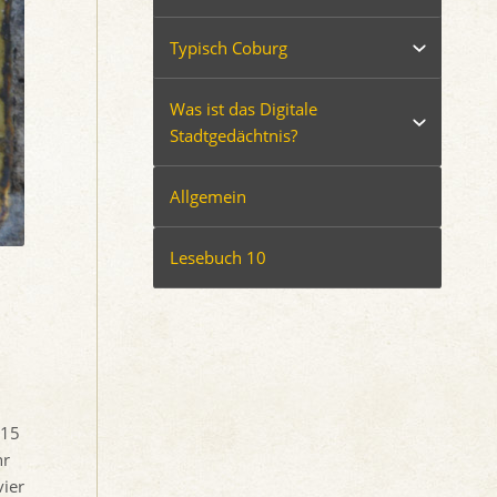
Typisch Coburg
Was ist das Digitale
Stadtgedächtnis?
Allgemein
Lesebuch 10
 15
hr
vier