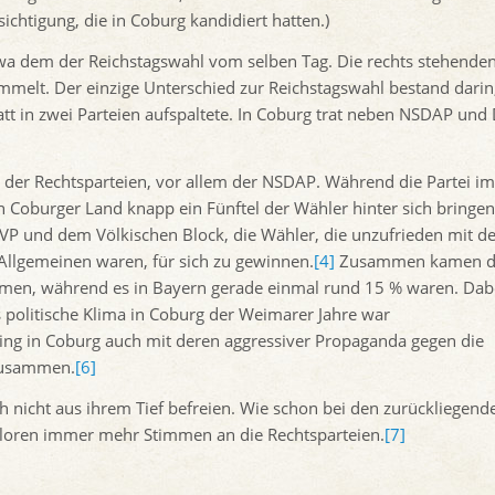
ichtigung, die in Coburg kandidiert hatten.)
twa dem der Reichstagswahl vom selben Tag. Die rechts stehende
ammelt. Der einzige Unterschied zur Reichstagswahl bestand darin
tatt in zwei Parteien aufspaltete. In Coburg trat neben NSDAP un
 der Rechtsparteien, vor allem der NSDAP. Während die Partei im
n Coburger Land knapp ein Fünftel der Wähler hinter sich bringen
VP und dem Völkischen Block, die Wähler, die unzufrieden mit d
Allgemeinen waren, für sich zu gewinnen.
[4]
Zusammen kamen d
immen, während es in Bayern gerade einmal rund 15 % waren. Dab
s politische Klima in Coburg der Weimarer Jahre war
hing in Coburg auch mit deren aggressiver Propaganda gegen die
 zusammen.
[6]
 nicht aus ihrem Tief befreien. Wie schon bei den zurückliegend
erloren immer mehr Stimmen an die Rechtsparteien.
[7]