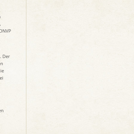
n
,
d DNVP
. Der
en
ie
ei
en