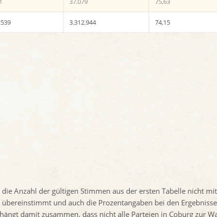
1
37.079
75,63
.539
3.312.944
74,15
 die Anzahl der gültigen Stimmen aus der ersten Tabelle nicht mit
e übereinstimmt
und auch die Prozentangaben bei den Ergebnisse
ängt damit zusammen, dass nicht alle Parteien in Coburg zur W