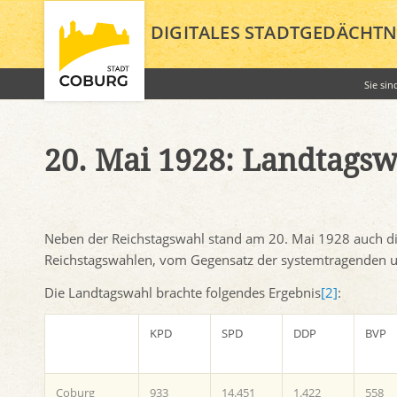
DIGITALES STADTGEDÄCHTN
Sie sin
20. Mai 1928: Landtags
Neben der Reichstagswahl stand am 20. Mai 1928 auch d
Reichstagswahlen, vom Gegensatz der systemtragenden u
Die Landtagswahl brachte folgendes Ergebnis
[2]
:
KPD
SPD
DDP
BVP
Coburg
933
14.451
1.422
558