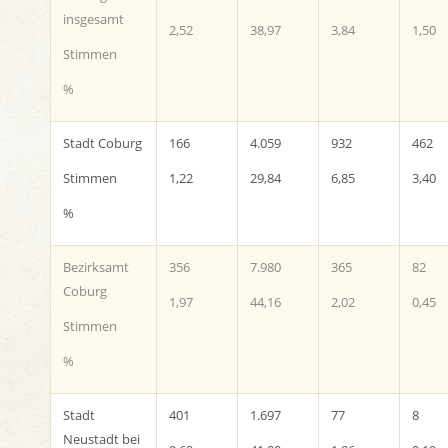
insgesamt
2,52
38,97
3,84
1,50
Stimmen
%
Stadt Coburg
166
4.059
932
462
Stimmen
1,22
29,84
6,85
3,40
%
Bezirksamt
356
7.980
365
82
Coburg
1,97
44,16
2,02
0,45
Stimmen
%
Stadt
401
1.697
77
8
Neustadt bei