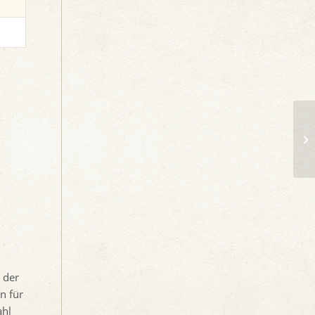
19
 der
n für
ahl