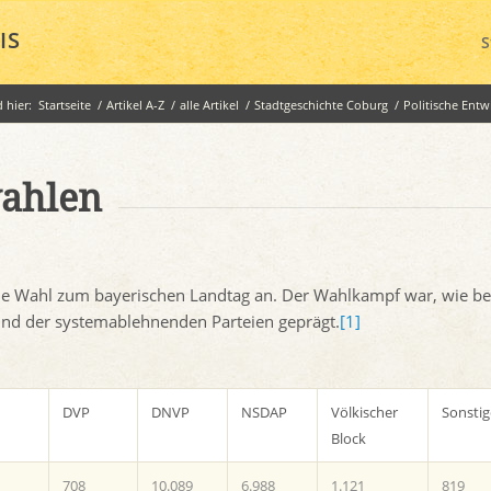
IS
S
d hier:
Startseite
/
Artikel A-Z
/
alle Artikel
/
Stadtgeschichte Coburg
/
Politische Entw
wahlen
ie Wahl zum bayerischen Landtag an. Der Wahlkampf war, wie be
nd der systemablehnenden Parteien geprägt.
[1]
DVP
DNVP
NSDAP
Völkischer
Sonstig
Block
708
10.089
6.988
1.121
819