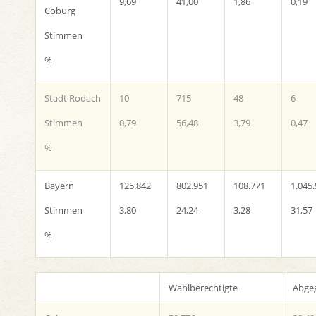
9,69
41,00
1,86
0,19
Coburg
Stimmen
%
Stadt Rodach
10
715
48
6
Stimmen
0,79
56,48
3,79
0,47
%
Bayern
125.842
802.951
108.771
1.045
Stimmen
3,80
24,24
3,28
31,57
%
Wahlberechtigte
Abge