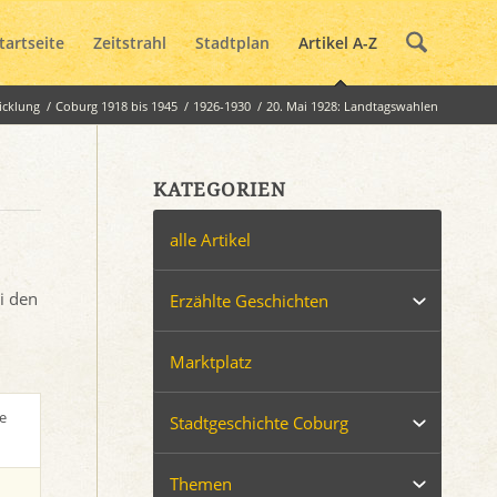
tartseite
Zeitstrahl
Stadtplan
Artikel A-Z
icklung
/
Coburg 1918 bis 1945
/
1926-1930
/
20. Mai 1928: Landtagswahlen
KATEGORIEN
alle Artikel
i den
Erzählte Geschichten
Marktplatz
e
Stadtgeschichte Coburg
Themen