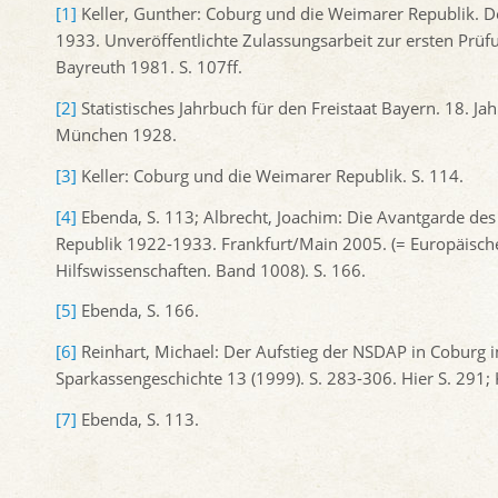
[1]
Keller, Gunther: Coburg und die Weimarer Republik. D
1933. Unveröffentlichte Zulassungsarbeit zur ersten Prüf
Bayreuth 1981. S. 107ff.
[2]
Statistisches Jahrbuch für den Freistaat Bayern. 18. J
München 1928.
[3]
Keller: Coburg und die Weimarer Republik. S. 114.
[4]
Ebenda, S. 113; Albrecht, Joachim: Die Avantgarde de
Republik 1922-1933. Frankfurt/Main 2005. (= Europäische 
Hilfswissenschaften. Band 1008). S. 166.
[5]
Ebenda, S. 166.
[6]
Reinhart, Michael: Der Aufstieg der NSDAP in Coburg im
Sparkassengeschichte 13 (1999). S. 283-306. Hier S. 291; 
[7]
Ebenda, S. 113.