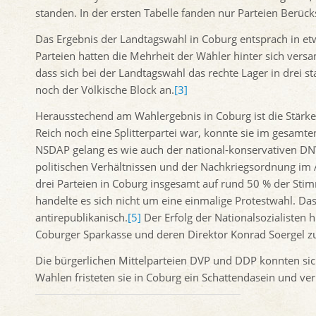
standen. In der ersten Tabelle fanden nur Parteien Berücks
Das Ergebnis der Landtagswahl in Coburg entsprach in e
Parteien hatten die Mehrheit der Wähler hinter sich vers
dass sich bei der Landtagswahl das rechte Lager in drei s
noch der Völkische Block an.
[3]
Herausstechend am Wahlergebnis in Coburg ist die Stärke
Reich noch eine Splitterpartei war, konnte sie im gesamte
NSDAP gelang es wie auch der national-konservativen DN
politischen Verhältnissen und der Nachkriegsordnung im 
drei Parteien in Coburg insgesamt auf rund 50 % der St
handelte es sich nicht um eine einmalige Protestwahl. Da
antirepublikanisch.
[5]
Der Erfolg der Nationalsozialisten 
Coburger Sparkasse und deren Direktor Konrad Soergel
Die bürgerlichen Mittelparteien DVP und DDP konnten sich
Wahlen fristeten sie in Coburg ein Schattendasein und v