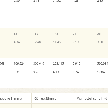
5,89
2,78
34,52
1,23
2,85
55
158
145
91
38
4,34
12,48
11,45
7,19
3,00
.963
109.524
306.649
203.115
7.915
590.984
3,31
9,26
6,13
0,24
17,84
gebene Stimmen
Gültige Stimmen
Wahlbeteiligung in %