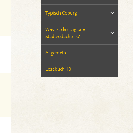
Typisch Coburg
Was ist das Digitale
Stadtgedächtnis?
Allgemein
Lesebuch 10