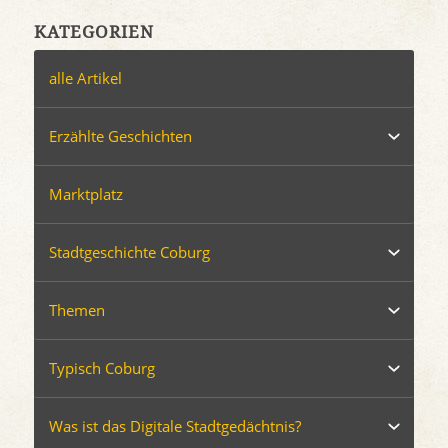
KATEGORIEN
alle Artikel
Erzählte Geschichten
Marktplatz
Stadtgeschichte Coburg
Themen
Typisch Coburg
Was ist das Digitale Stadtgedächtnis?