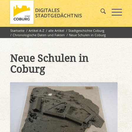
DIGITALES
STADTGEDÄCHTNIS
Startseite
/
Artikel A-Z
/
alle Artikel
/
Stadtgeschichte Coburg
/
Chronologische Daten und Fakten
/
Neue Schulen in Coburg
Neue Schulen in
Coburg