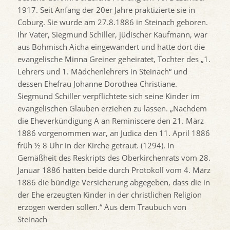
1917. Seit Anfang der 20er Jahre praktizierte sie in
Coburg. Sie wurde am 27.8.1886 in Steinach geboren.
Ihr Vater, Siegmund Schiller, jüdischer Kaufmann, war
aus Böhmisch Aicha eingewandert und hatte dort die
evangelische Minna Greiner geheiratet, Tochter des „1.
Lehrers und 1. Mädchenlehrers in Steinach“ und
dessen Ehefrau Johanne Dorothea Christiane.
Siegmund Schiller verpflichtete sich seine Kinder im
evangelischen Glauben erziehen zu lassen. „Nachdem
die Eheverkündigung A an Reminiscere den 21. März
1886 vorgenommen war, an Judica den 11. April 1886
früh ½ 8 Uhr in der Kirche getraut. (1294). In
Gemäßheit des Reskripts des Oberkirchenrats vom 28.
Januar 1886 hatten beide durch Protokoll vom 4. März
1886 die bündige Versicherung abgegeben, dass die in
der Ehe erzeugten Kinder in der christlichen Religion
erzogen werden sollen.“ Aus dem Traubuch von
Steinach