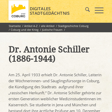
DIGITALES
STADTGEDÄCHTNIS
Startseite
/
Artikel A-Z
/
alle Artikel
/
Stadtgeschichte Coburg
/
Coburg und der Krieg
/
Jüdische Frauen
/
Dr. Antonie Schiller (1886-1944)
Dr. Antonie Schiller
(1886-1944)
Am 25. April 1933 erhielt Dr. Antonie Schiller, Leiterin
der Wöchnerinnen‐ und Säuglingsfürsorge in Coburg,
die Kündigung des Stadtrats aufgrund ihrer
„rassischen Herkunft.“ Dr. Antonie Schiller gehörte zur
ersten Generation weiblicher Medizinstudentinnen im
Kaiserreich. Sie studierte in Jena und München und
bestand dort ihre ärztliche Prüfung am 10. Dezember