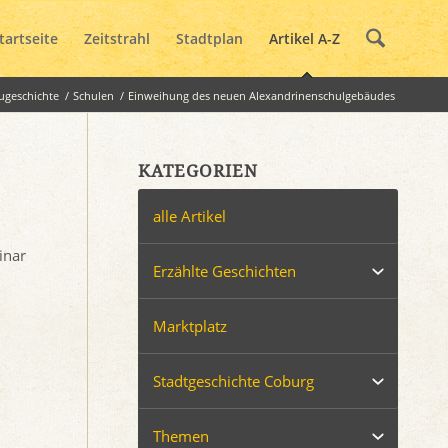
tartseite
Zeitstrahl
Stadtplan
Artikel A-Z
ugeschichte
/
Schulen
/
Einweihung des neuen Alexandrinenschulgebäudes
KATEGORIEN
alle Artikel
inar
Erzählte Geschichten
Marktplatz
Stadtgeschichte Coburg
Themen