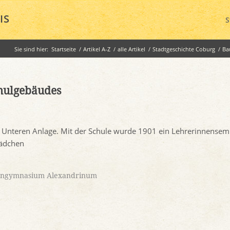
IS
S
Sie sind hier:
Startseite
/
Artikel A-Z
/
alle Artikel
/
Stadtgeschichte Coburg
/
Ba
hulgebäudes
 Unteren Anlage. Mit der Schule wurde 1901 ein Lehrerinnensem
Mädchen
ngymnasium Alexandrinum