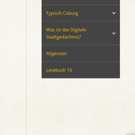
Typisch Coburg
Was ist das Digitale
Stadtgedächtnis?
Allgemein
Lesebuch 10