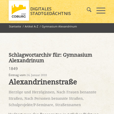
DIGITALES
STADTGEDÄCHTNIS
Startseite
/
Artikel A-Z
/
Gymnasium Alexandrinum
Schlagwortarchiv für:
Gymnasium
Alexandrinum
1849
Eintrag vom
24. Januar 2018
Alexandrinenstraße
Herzöge und Herzöginnen
,
Nach Frauen benannte
Straßen
,
Nach Personen benannte Straßen
,
Schulprojekte/P-Seminare
,
Straßennamen