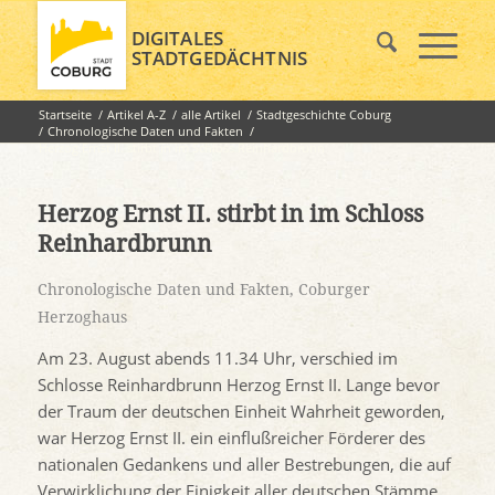
DIGITALES
STADTGEDÄCHTNIS
Startseite
/
Artikel A-Z
/
alle Artikel
/
Stadtgeschichte Coburg
/
Chronologische Daten und Fakten
/
Herzog Ernst II. stirbt in im Schloss Reinhardbrunn
Herzog Ernst II. stirbt in im Schloss
Reinhardbrunn
Chronologische Daten und Fakten
,
Coburger
Herzoghaus
Am 23. August abends 11.34 Uhr, verschied im
Schlosse Reinhardbrunn Herzog Ernst II. Lange bevor
der Traum der deutschen Einheit Wahrheit geworden,
war Herzog Ernst II. ein einflußreicher Förderer des
nationalen Gedankens und aller Bestrebungen, die auf
Verwirklichung der Einigkeit aller deutschen Stämme