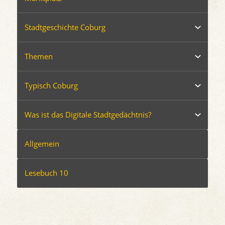
Stadtgeschichte Coburg
Themen
Typisch Coburg
Was ist das Digitale Stadtgedächtnis?
Allgemein
Lesebuch 10