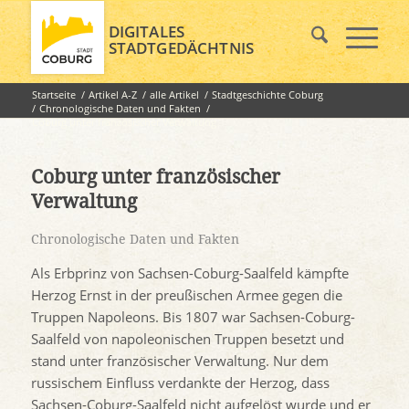
DIGITALES
STADTGEDÄCHTNIS
Startseite
/
Artikel A-Z
/
alle Artikel
/
Stadtgeschichte Coburg
/
Chronologische Daten und Fakten
/
Coburg unter französischer Verwaltung
Coburg unter französischer
Verwaltung
Chronologische Daten und Fakten
Als Erbprinz von Sachsen-Coburg-Saalfeld kämpfte
Herzog Ernst in der preußischen Armee gegen die
Truppen Napoleons. Bis 1807 war Sachsen-Coburg-
Saalfeld von napoleonischen Truppen besetzt und
stand unter französischer Verwaltung. Nur dem
russischem Einfluss verdankte der Herzog, dass
Sachsen-Coburg-Saalfeld nicht aufgelöst wurde und er