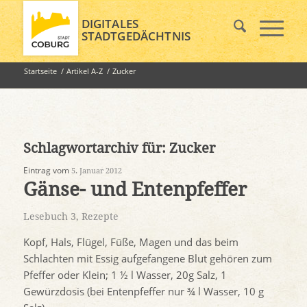
DIGITALES
STADTGEDÄCHTNIS
Startseite
/
Artikel A-Z
/
Zucker
Schlagwortarchiv für:
Zucker
Eintrag vom
5. Januar 2012
Gänse- und Entenpfeffer
Lesebuch 3
,
Rezepte
Kopf, Hals, Flügel, Füße, Magen und das beim
Schlachten mit Essig aufgefangene Blut gehören zum
Pfeffer oder Klein; 1 ½ l Wasser, 20g Salz, 1
Gewürzdosis (bei Entenpfeffer nur ¾ l Wasser, 10 g