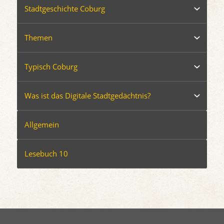
Stadtgeschichte Coburg
Themen
Typisch Coburg
Was ist das Digitale Stadtgedächtnis?
Allgemein
Lesebuch 10