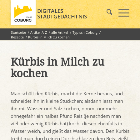
DIGITALES
STADTGEDÄCHTNIS
Startseite
/
Artikel A-Z
/
alle Artikel
/
Typisch Coburg
/
Rezepte
/
Kürbis in Milch zu kochen
Kürbis in Milch zu
kochen
Man schält den Kürbis, macht die Kerne heraus, und
schneidet ihn in kleine Stückchen; alsdann lässt man
ihn mit Wasser und Salz kochen, nimmt nunmehr
ohnegefähr ein halbes Pfund Reis (je nachdem man
viel oder wenig Kürbis hat) kocht diesen ebenfalls in
Wasser weich, und gießt das Wasser davon. Den Kürbis
treibt man durch einen Durchschlag zu dem Reis, gießt