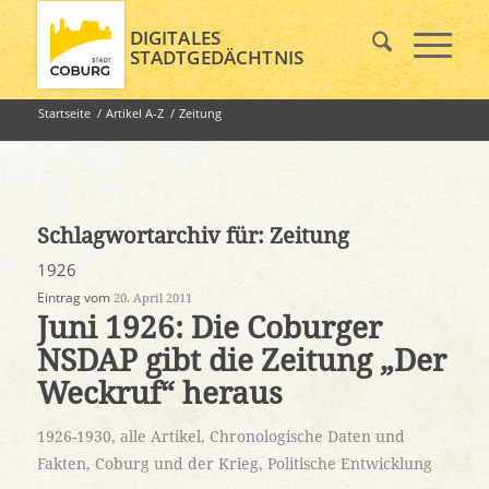
DIGITALES
STADTGEDÄCHTNIS
Startseite
/
Artikel A-Z
/
Zeitung
Schlagwortarchiv für:
Zeitung
1926
Eintrag vom
20. April 2011
Juni 1926: Die Coburger
NSDAP gibt die Zeitung „Der
Weckruf“ heraus
1926-1930
,
alle Artikel
,
Chronologische Daten und
Fakten
,
Coburg und der Krieg
,
Politische Entwicklung