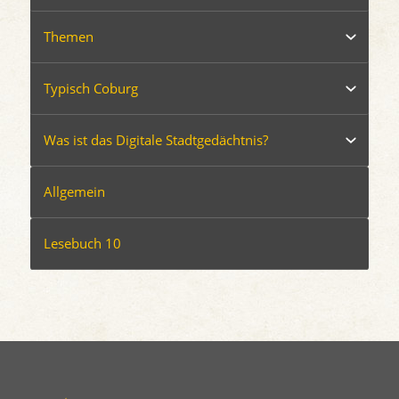
Themen
Typisch Coburg
Was ist das Digitale Stadtgedächtnis?
Allgemein
Lesebuch 10