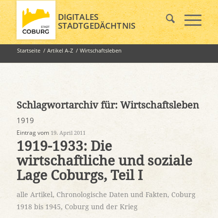
DIGITALES
STADTGEDÄCHTNIS
Startseite
/
Artikel A-Z
/
Wirtschaftsleben
Schlagwortarchiv für:
Wirtschaftsleben
1919
Eintrag vom
19. April 2011
1919-1933: Die
wirtschaftliche und soziale
Lage Coburgs, Teil I
alle Artikel
,
Chronologische Daten und Fakten
,
Coburg
1918 bis 1945
,
Coburg und der Krieg