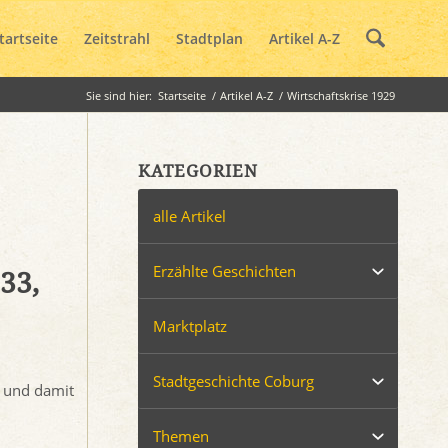
tartseite
Zeitstrahl
Stadtplan
Artikel A-Z
Sie sind hier:
Startseite
/
Artikel A-Z
/
Wirtschaftskrise 1929
KATEGORIEN
alle Artikel
Erzählte Geschichten
33,
Marktplatz
Stadtgeschichte Coburg
t und damit
Themen