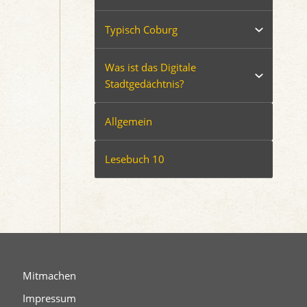
Typisch Coburg
Was ist das Digitale
Stadtgedächtnis?
Allgemein
Lesebuch 10
Mitmachen
Impressum