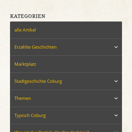
KATEGORIEN
alle Artikel
Erzählte Geschichten
Marktplatz
Stadtgeschichte Coburg
Themen
Typisch Coburg