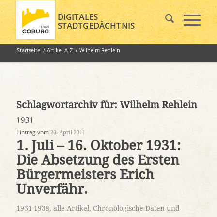
DIGITALES
STADTGEDÄCHTNIS
Startseite
/
Artikel A-Z
/
Wilhelm Rehlein
Schlagwortarchiv für:
Wilhelm Rehlein
1931
Eintrag vom
20. April 2011
1. Juli – 16. Oktober 1931:
Die Absetzung des Ersten
Bürgermeisters Erich
Unverfähr.
1931-1938
,
alle Artikel
,
Chronologische Daten und