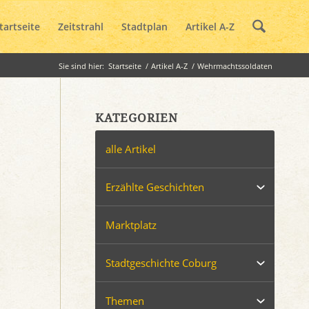
tartseite
Zeitstrahl
Stadtplan
Artikel A-Z
Sie sind hier:
Startseite
/
Artikel A-Z
/
Wehrmachtssoldaten
KATEGORIEN
alle Artikel
Erzählte Geschichten
Marktplatz
Stadtgeschichte Coburg
Themen