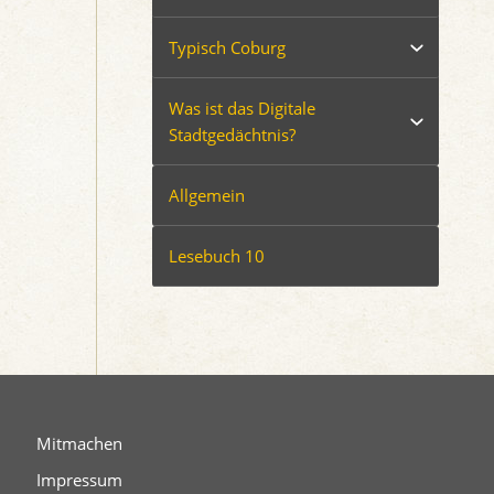
Typisch Coburg
Was ist das Digitale
Stadtgedächtnis?
Allgemein
Lesebuch 10
Mitmachen
Impressum