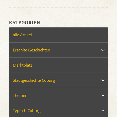
KATEGORIEN
alle Artikel
Erzählte Geschichten
Marktplatz
Stadtgeschichte Coburg
Themen
Typisch Coburg