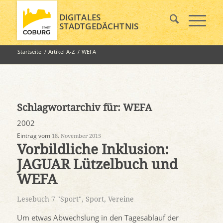
DIGITALES
STADTGEDÄCHTNIS
Startseite
/
Artikel A-Z
/
WEFA
Schlagwortarchiv für:
WEFA
2002
Eintrag vom
18. November 2015
Vorbildliche Inklusion:
JAGUAR Lützelbuch und
WEFA
Lesebuch 7 "Sport"
,
Sport
,
Vereine
Um etwas Abwechslung in den Tagesablauf der