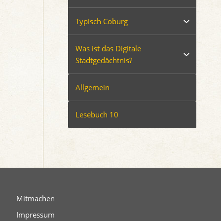
Typisch Coburg
Was ist das Digitale
Stadtgedächtnis?
Allgemein
Lesebuch 10
Mitmachen
Impressum