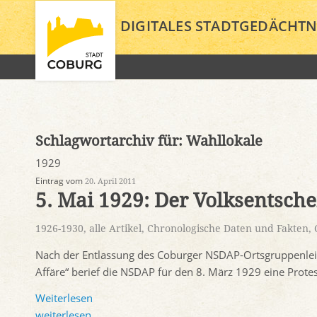
DIGITALES STADTGEDÄCHTN
Schlagwortarchiv für:
Wahllokale
1929
Eintrag vom
20. April 2011
5. Mai 1929: Der Volksentsche
1926-1930
,
alle Artikel
,
Chronologische Daten und Fakten
,
Nach der Entlassung des Coburger NSDAP-Ortsgruppenlei
Affäre“ berief die NSDAP für den 8. März 1929 eine Prot
Weiterlesen
weiterlesen