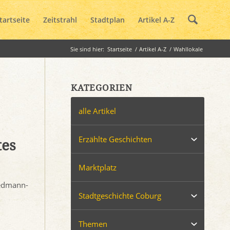
tartseite
Zeitstrahl
Stadtplan
Artikel A-Z
Sie sind hier:
Startseite
/
Artikel A-Z
/
Wahllokale
KATEGORIEN
alle Artikel
Erzählte Geschichten
tes
Marktplatz
iedmann-
Stadtgeschichte Coburg
Themen