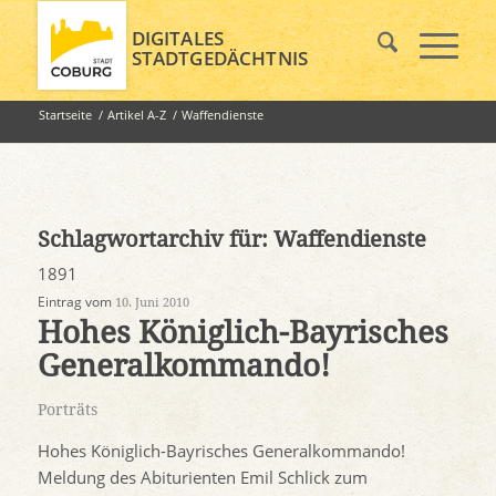
DIGITALES
STADTGEDÄCHTNIS
Startseite
/
Artikel A-Z
/
Waffendienste
Schlagwortarchiv für:
Waffendienste
1891
Eintrag vom
10. Juni 2010
Hohes Königlich-Bayrisches
Generalkommando!
Porträts
Hohes Königlich-Bayrisches Generalkommando!
Meldung des Abiturienten Emil Schlick zum