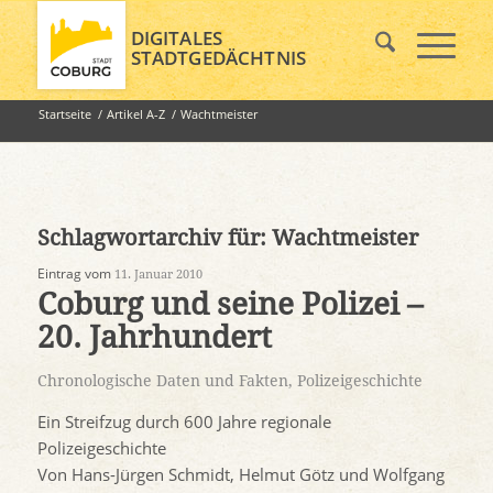
DIGITALES
STADTGEDÄCHTNIS
Startseite
/
Artikel A-Z
/
Wachtmeister
Schlagwortarchiv für:
Wachtmeister
Eintrag vom
11. Januar 2010
Coburg und seine Polizei –
20. Jahrhundert
Chronologische Daten und Fakten
,
Polizeigeschichte
Ein Streifzug durch 600 Jahre regionale
Polizeigeschichte
Von Hans-Jürgen Schmidt, Helmut Götz und Wolfgang