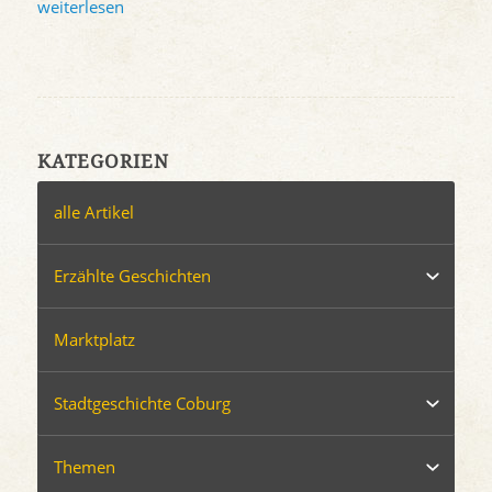
weiterlesen
KATEGORIEN
alle Artikel
Erzählte Geschichten
Marktplatz
Stadtgeschichte Coburg
Themen